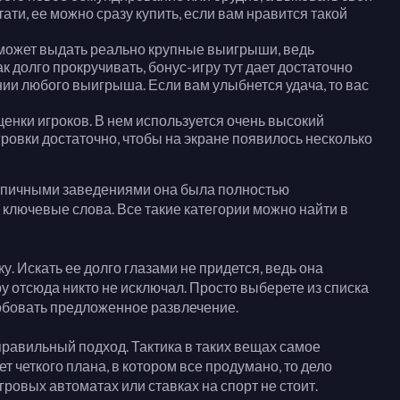
и, ее можно сразу купить, если вам нравится такой
то может выдать реально крупные выигрыши, ведь
 долго прокручивать, бонус-игру тут дает достаточно
ии любого выигрыша. Если вам улыбнется удача, то вас
оценки игроков. В нем используется очень высокий
ровки достаточно, чтобы на экране появилось несколько
типичными заведениями она была полностью
 ключевые слова. Все такие категории можно найти в
. Искать ее долго глазами не придется, ведь она
у отсюда никто не исключал. Просто выберете из списка
робовать предложенное развлечение.
равильный подход. Тактика в таких вещах самое
т четкого плана, в котором все продумано, то дело
гровых автоматах или ставках на спорт не стоит.