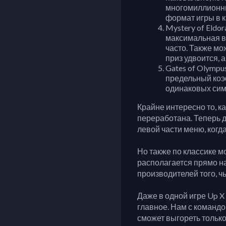
многомиллионны
формат игры в к
Mystery of Eldo
максимальная вы
часто. Также мо
приз удвоится, а
Gates of Olympu
предельный коэф
одинаковых сим
Крайне интересно то, 
переработана. Теперь д
левой части меню, когд
Но также по классике м
располагается прямо на
производителей того, 
Даже в одной игре Up X
главное. Нам с командой
сможет выгореть только 