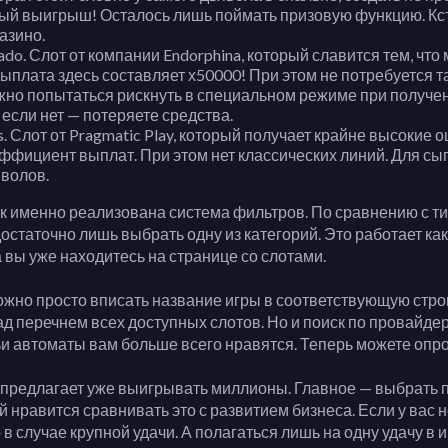
й выигрыш! Осталось лишь поймать призовую функцию. Кстат
азино.
rado. Слот от компании Endorphina, который славится тем, ч
плата здесь составляет х50000! При этом не потребуется так
жно попытаться рискнуть в специальном режиме при получен
 если нет — потеряете средства.
s. Слот от Pragmatic Play, который получает крайне высокие 
фициент выплат. При этом нет классических линий. Для сыг
волов.
как именно реализована система фильтров. По сравнению с 
остаточно лишь выбрать одну из категорий. Это работает как
а вы уже находитесь на странице со слотами.
ожно просто вписать название игры в соответствующую строку
д перечнем всех доступных слотов. Но и поиск по провайдер
чьи автоматы вам больше всего нравятся. Теперь можете оп
 предлагает уже выигрывать миллионы. Главное — выбрать п
 нравится сравнивать это с развитием бизнеса. Если у вас не
в случае крупной удачи. А полагаться лишь на одну удачу в и