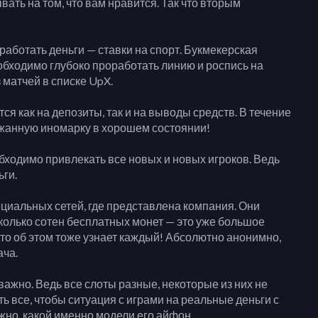
ать на том, что вам нравится. Так что вторым
аботать деньги — ставки на спорт. Букмекерская
обходимо глубоко проработать линию и роспись на
 матчей в списке UpX.
я как на депозиты, так и на выводы средств. В течение
ржанную иномарку в хорошем состоянии!
обходимо привлекать все новых и новых игроков. Ведь
ьги.
циальных сетей, где представлена компания. Они
сколько сотен бесплатных монет — это уже большое
, то об этом тоже узнает каждый! Абсолютно анонимно,
ача.
ажно. Ведь все слоты разные, некоторые из них не
 все, чтобы ситуация с играми на реальные деньги с
но, какой именно модели его айфон.