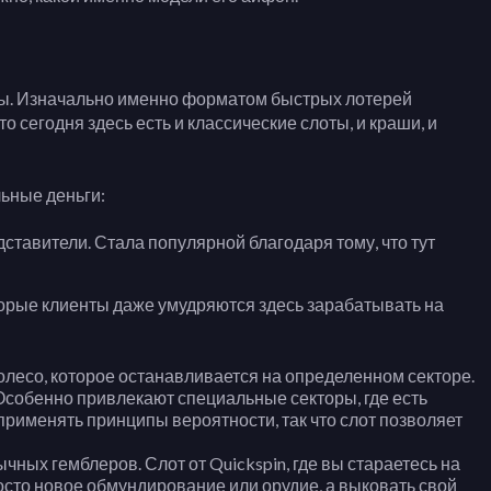
гры. Изначально именно форматом быстрых лотерей
о сегодня здесь есть и классические слоты, и краши, и
льные деньги:
дставители. Стала популярной благодаря тому, что тут
торые клиенты даже умудряются здесь зарабатывать на
колесо, которое останавливается на определенном секторе.
л. Особенно привлекают специальные секторы, где есть
применять принципы вероятности, так что слот позволяет
ных гемблеров. Слот от Quickspin, где вы стараетесь на
росто новое обмундирование или орудие, а выковать свой