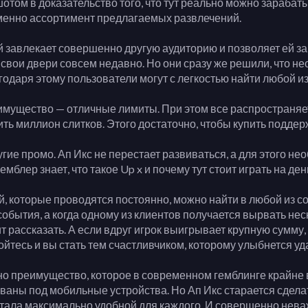
том в доказательство того, что тут реально можно зарабатыв
енно ассортимент предлагаемых развлечений.
 завлекает совершенно другую аудиторию и позволяет ей зар
свои двери совсем недавно. Но они сразу же решили, что не
годаря этому пользователи могут с легкостью найти любой из
имущество — отличные лимиты. При этом все распространяетс
ть миллион слитков. Этого достаточно, чтобы купить подде
гие промо. Ап Икс не перестает развиваться, а для этого не
мблер знает, что такое Up x и почему тут стоит играть на ден
 которые проводятся постоянно, можно найти в любой из со
обытия, а когда одному из клиентов получается вырвать не
ит рассказать. А если вдруг игрок выигрывает крупную сумму
бойтесь и вы стать тем счастливчиком, которому улыбнется уд
 преимущество, которое в современном гемблинге крайне в
аны под мобильные устройства. Но Ап Икс старается сделать
тала максимально удобной для каждого. И совершенно неваж